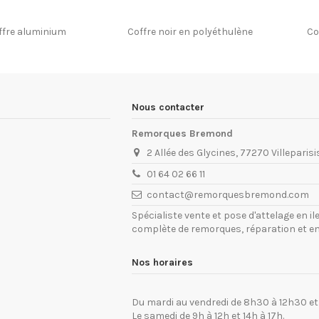
ffre aluminium
Coffre noir en polyéthulène
Co
Nous contacter
Remorques Bremond
2 Allée des Glycines, 77270 Villeparisi
01 64 02 66 11
contact@remorquesbremond.com
Spécialiste vente et pose d'attelage en 
complète de remorques, réparation et e
Nos horaires
Du mardi au vendredi de 8h30 à 12h30 et
Le samedi de 9h à 12h et 14h à 17h.