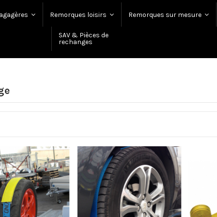
agagères
Remorques loisirs
Remorques sur mesure
SAV & Pièces de
rechanges
ge