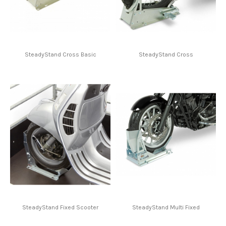
SteadyStand Cross Basic
SteadyStand Cross
SteadyStand Fixed Scooter
SteadyStand Multi Fixed