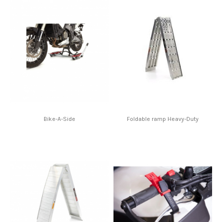
Bike-A-Side
Foldable ramp Heavy-Duty