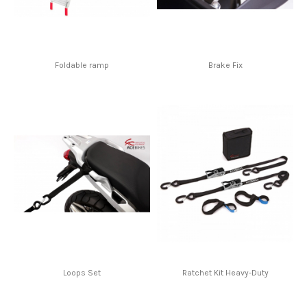
Foldable ramp
Brake Fix
Loops Set
Ratchet Kit Heavy-Duty