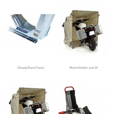
SteadyStand Fixed
MotorShelter size M