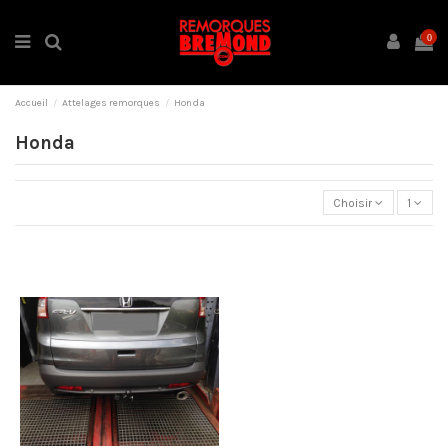
0
Accueil
Attelages remorques
Honda
Honda
Choisir
1