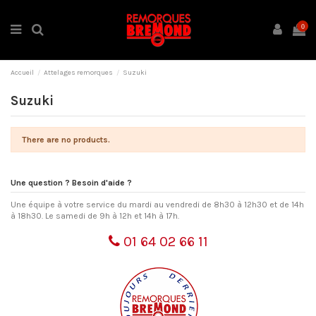
0
Accueil
Attelages remorques
Suzuki
Suzuki
There are no products.
Une question ? Besoin d'aide ?
Une équipe à votre service du mardi au vendredi de 8h30 à 12h30 et de 14h
à 18h30. Le samedi de 9h à 12h et 14h à 17h.
01 64 02 66 11