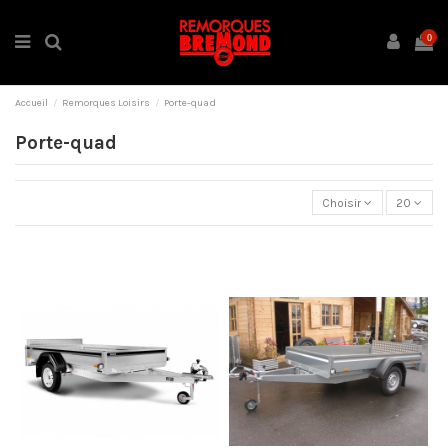
0
Accueil
Remorques Loisirs
Porte-quad
Porte-quad
Choisir
20