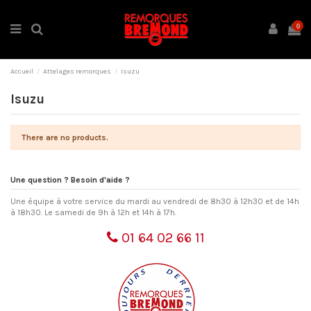
0
Accueil
Attelages remorques
Isuzu
Isuzu
There are no products.
Une question ? Besoin d'aide ?
Une équipe à votre service du mardi au vendredi de 8h30 à 12h30 et de 14h
à 18h30. Le samedi de 9h à 12h et 14h à 17h.
01 64 02 66 11