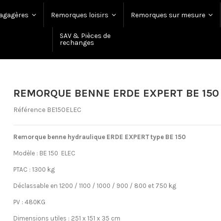
agagères
Remorques loisirs
Remorques sur mesure
SAV & Pièces de
rechanges
REMORQUE BENNE ERDE EXPERT BE 150
Référence
BE150ELEC
Remorque benne hydraulique ERDE EXPERT type BE 150
Modèle : BE 150 ELEC
PTAC : 1300 kg
Déclassable en 1200 / 1100 / 1000 / 900 / 800 et 750 kg
PV : 480KG
Dimensions utiles : 251 x 151 x 35 cm